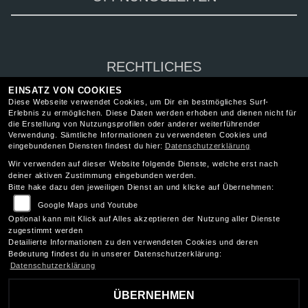
RECHTLICHES
EINSATZ VON COOKIES
AGB
Diese Webseite verwendet Cookies, um Dir ein bestmögliches Surf-
Erlebnis zu ermöglichen. Diese Daten werden erhoben und dienen nicht für
Impressum
die Erstellung von Nutzungsprofilen oder anderer weiterführender
Verwendung. Sämtliche Informationen zu verwendeten Cookies und
Datenschutz
eingebundenen Diensten findest du hier:
Datenschutzerklärung
Disclaimer
Wir verwenden auf dieser Website folgende Dienste, welche erst nach
deiner aktiven Zustimmung eingebunden werden.
Barrierefreiheit
Bitte hake dazu den jeweiligen Dienst an und klicke auf Übernehmen:
Google Maps und Youtube
Optional kann mit Klick auf Alles akzeptieren der Nutzung aller Dienste
zugestimmt werden
Detailierte Informationen zu den verwendeten Cookies und deren
Bedeutung findest du in unserer Datenschutzerklärung:
Datenschutzerklärung
ÜBERNEHMEN