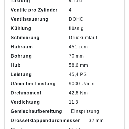
Taktung
4-Takt
Ventile pro Zylinder
4
Ventilsteuerung
DOHC
Kühlung
flüssig
Schmierung
Druckumlauf
Hubraum
451 ccm
Bohrung
70 mm
Hub
58,6 mm
Leistung
45,4 PS
U/min bei Leistung
9000 U/min
Drehmoment
42,6 Nm
Verdichtung
11,3
Gemischaufbereitung
Einspritzung
Drosselklappendurchmesser
32 mm