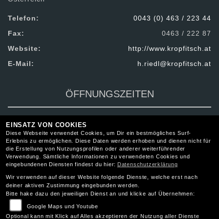
Telefon:
0043 (0) 463 / 223 44
Fax:
0463 / 222 87
Website:
http://www.kropfitsch.at
E-Mail:
h.riedl@kropfitsch.at
ÖFFNUNGSZEITEN
EINSATZ VON COOKIES
Diese Webseite verwendet Cookies, um Dir ein bestmögliches Surf-
Erlebnis zu ermöglichen. Diese Daten werden erhoben und dienen nicht für
RECHTLICHES
die Erstellung von Nutzungsprofilen oder anderer weiterführender
Verwendung. Sämtliche Informationen zu verwendeten Cookies und
eingebundenen Diensten findest du hier:
Datenschutzerklärung
AGB
Wir verwenden auf dieser Website folgende Dienste, welche erst nach
Impressum
deiner aktiven Zustimmung eingebunden werden.
Bitte hake dazu den jeweiligen Dienst an und klicke auf Übernehmen:
Datenschutz
Google Maps und Youtube
Disclaimer
Optional kann mit Klick auf Alles akzeptieren der Nutzung aller Dienste