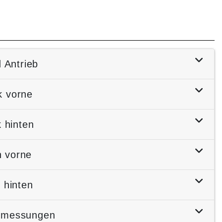
 Antrieb
k vorne
 hinten
 vorne
 hinten
bmessungen